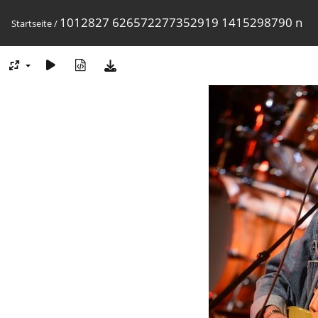
1012827 626572277352919 1415298790 n
Startseite
/