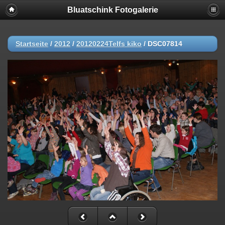
Bluatschink Fotogalerie
Startseite
/
2012
/
20120224Telfs kiko
/
DSC07814