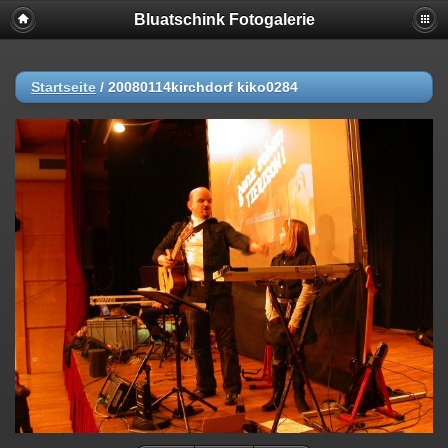
Bluatschink Fotogalerie
Startseite
/
20080114kirchdorf kiko0284