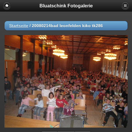
Bluatschink Fotogalerie
Startseite
/
20080214bad leonfelden kiko tk286