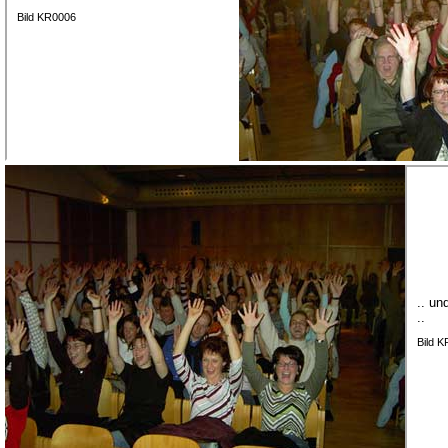
Bild KR0006
.. un
..
Bild 