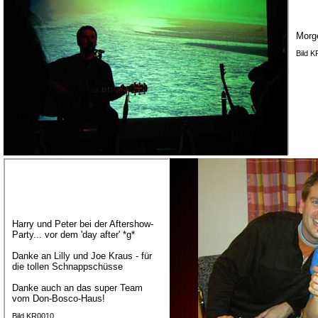
Morg
Bild 
Harry und Peter bei der Aftershow-
Party... vor dem 'day after' *g*
Danke an Lilly und Joe Kraus - für
die tollen Schnappschüsse
Danke auch an das super Team
vom Don-Bosco-Haus!
Bild KR0010