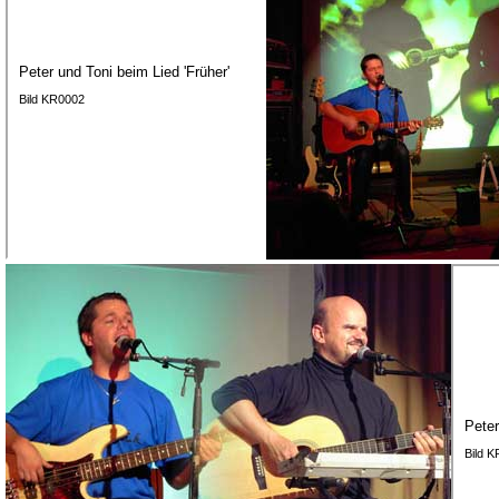
Peter und Toni beim Lied 'Früher'
Bild KR0002
Peter
Bild 