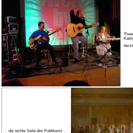
'Powe
Kathr
Bild 
.. die rechte Seite des Publikums ..