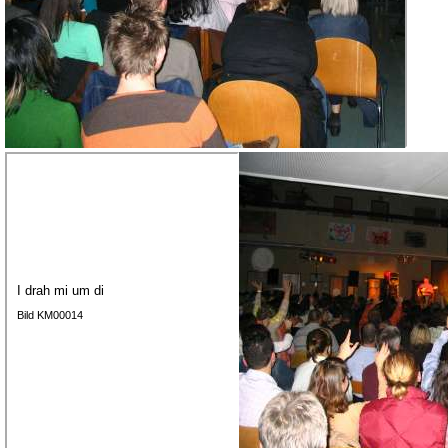
I drah mi um di
Bild KM00014