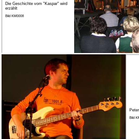
Die Geschichte vom "Kaspar" wird
erzählt
Bild KM0008
Peter
Bild 