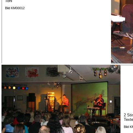
Toni
Bild KM00012
2 Sti
Texte
Bild 