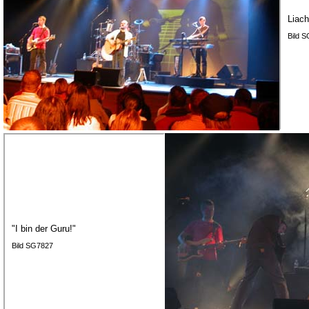
Liach
Bild 
"I bin der Guru!"
Bild SG7827