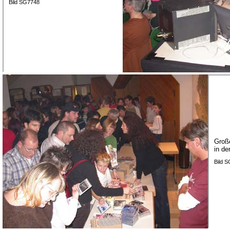
Bild SG7748
Groß
in de
Bild 