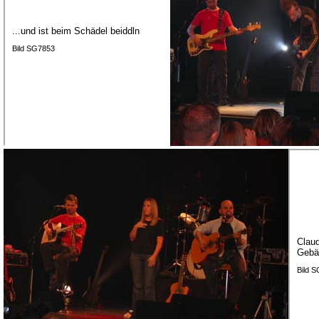
...und ist beim Schädel beiddln
Bild SG7853
Claud
Gebä
Bild 