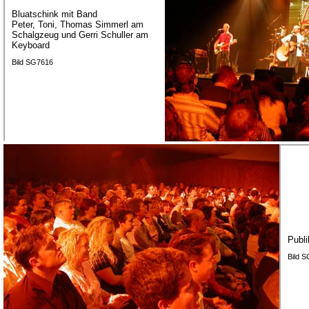
Bluatschink mit Band
Peter, Toni, Thomas Simmerl am
Schalgzeug und Gerri Schuller am
Keyboard
Bild SG7616
Publ
Bild 