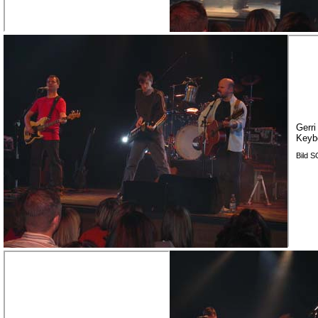
Gerri
Keyb
Bild 