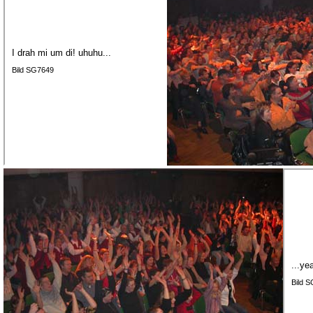
I drah mi um di! uhuhu...
Bild SG7649
...ye
Bild 