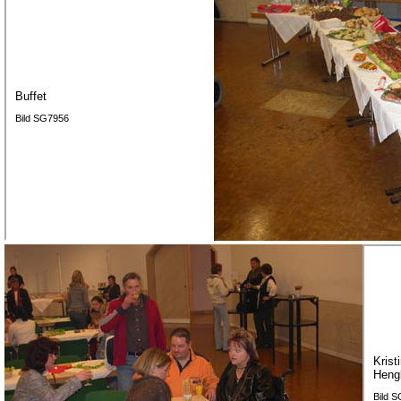
Buffet
Bild SG7956
Krist
Heng
Bild 