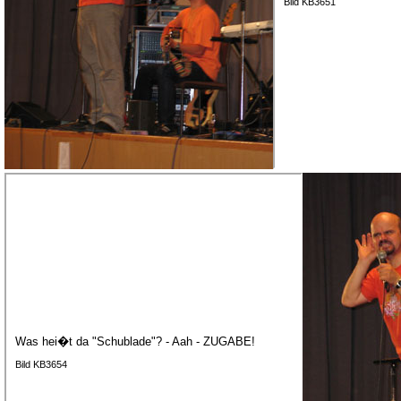
Bild KB3651
Was hei�t da "Schublade"? - Aah - ZUGABE!
Bild KB3654