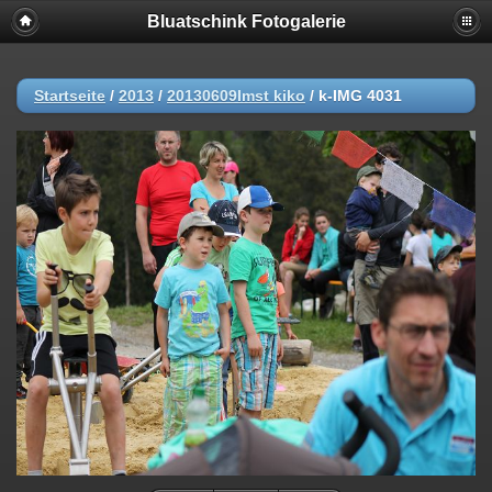
Bluatschink Fotogalerie
Startseite
/
2013
/
20130609Imst kiko
/
k-IMG 4031