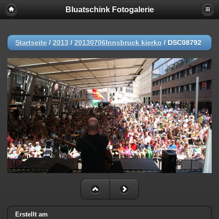
Bluatschink Fotogalerie
Startseite
/
2013
/
20130706Innsbruck kierko
/
DSC08792
Erstellt am