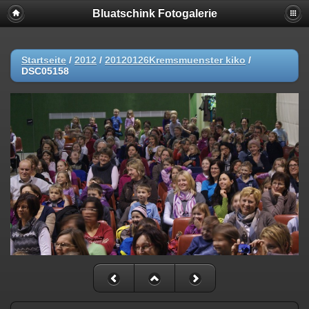
Bluatschink Fotogalerie
Startseite
/
2012
/
20120126Kremsmuenster kiko
/
DSC05158