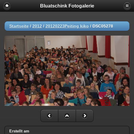
Bluatschink Fotogalerie
Startseite
/
2012
/
20120223Peiting kiko
/
DSC05278
Erstellt am