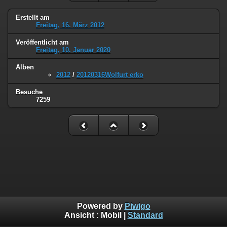
Erstellt am
Freitag, 16. März 2012
Veröffentlicht am
Freitag, 10. Januar 2020
Alben
2012
/
20120316Wolfurt erko
Besuche
7259
Powered by
Piwigo
Ansicht :
Mobil
|
Standard