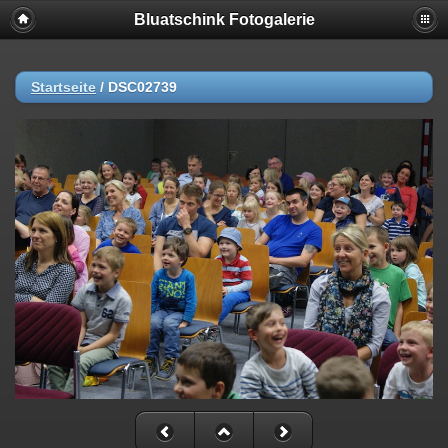
Bluatschink Fotogalerie
Startseite
/
DSC02739