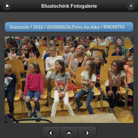
Bluatschink Fotogalerie
Startseite
/
2016
/
20160602St.Peter Au kiko
/
DSC02751