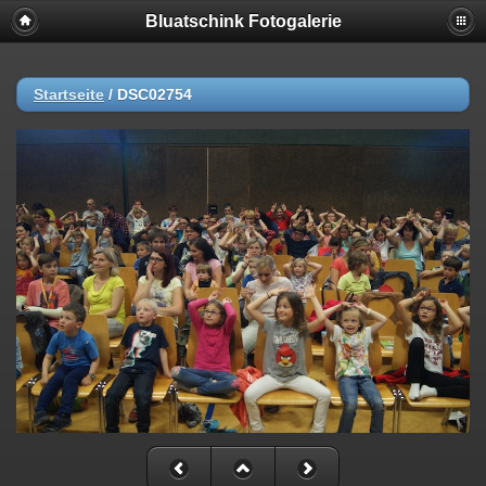
Bluatschink Fotogalerie
Startseite
/
DSC02754