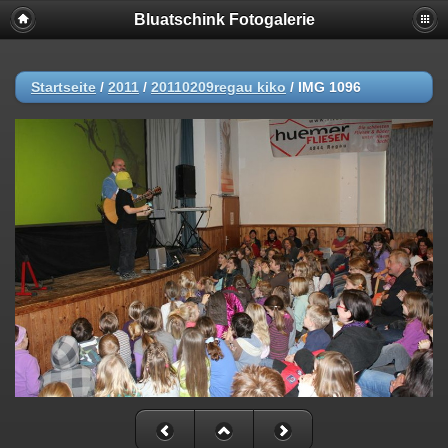
Bluatschink Fotogalerie
Startseite
/
2011
/
20110209regau kiko
/
IMG 1096