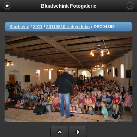
Bluatschink Fotogalerie
Startseite
/
2011
/
20110610Leiben kiko
/
DSC04398