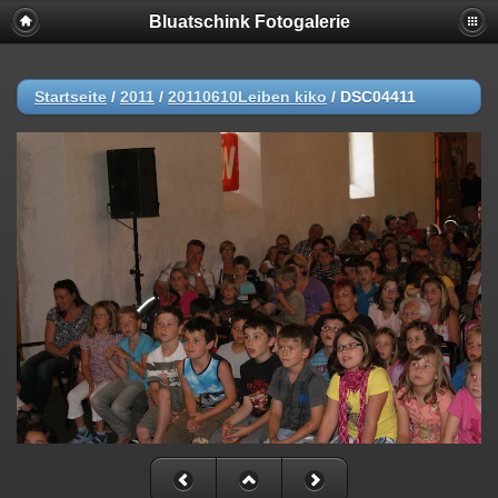
Bluatschink Fotogalerie
Startseite
/
2011
/
20110610Leiben kiko
/
DSC04411