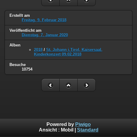
Erstellt am
Freitag, 9. Februar 2018
Veröffentlicht am
Dienstag, 7. Januar 2020
Alben
2018
/
St. Johann i.Tirol, Kaisersaal,
Kinderkonzert 09.02.2018
Besuche
10754
Powered by
Piwigo
Ansicht :
Mobil
|
Standard