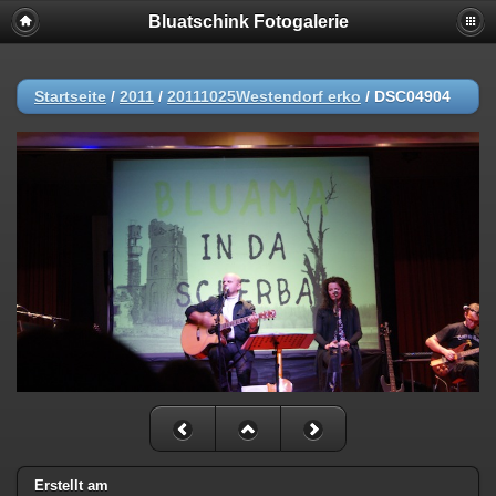
Bluatschink Fotogalerie
Startseite
/
2011
/
20111025Westendorf erko
/
DSC04904
Erstellt am