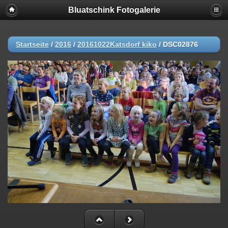
Bluatschink Fotogalerie
Startseite
/
2016
/
20161022Katsdorf kiko
/
DSC02876