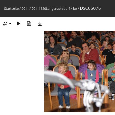
DSC05076
Startseite
/
2011
/
20111120Langenzersdorf kiko
/