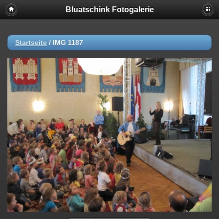
Bluatschink Fotogalerie
Startseite
/
IMG 1187