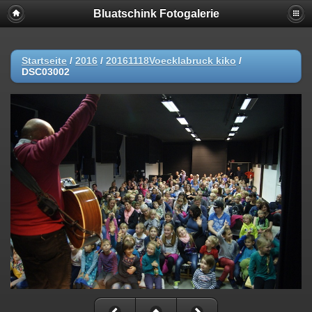
Bluatschink Fotogalerie
Startseite
/
2016
/
20161118Voecklabruck kiko
/
DSC03002