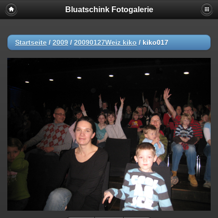
Bluatschink Fotogalerie
Startseite
/
2009
/
20090127Weiz kiko
/
kiko017