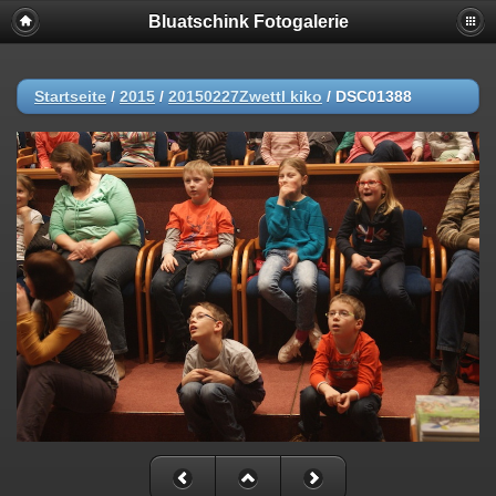
Bluatschink Fotogalerie
Startseite
/
2015
/
20150227Zwettl kiko
/
DSC01388