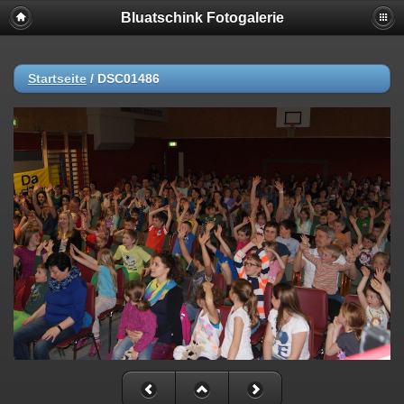
Bluatschink Fotogalerie
Startseite
/
DSC01486