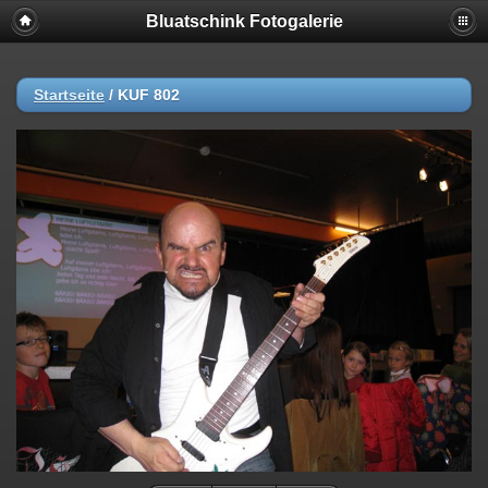
Bluatschink Fotogalerie
Startseite
/
KUF 802