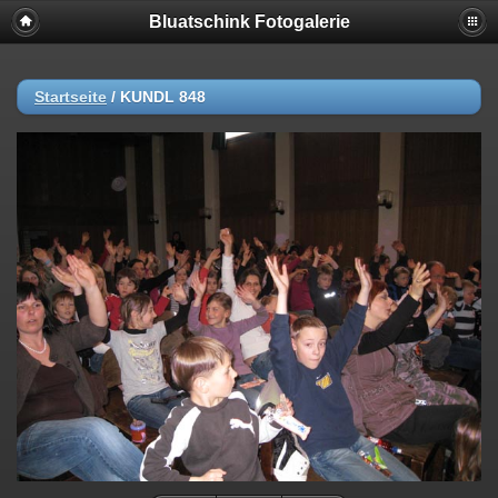
Bluatschink Fotogalerie
Startseite
/
KUNDL 848