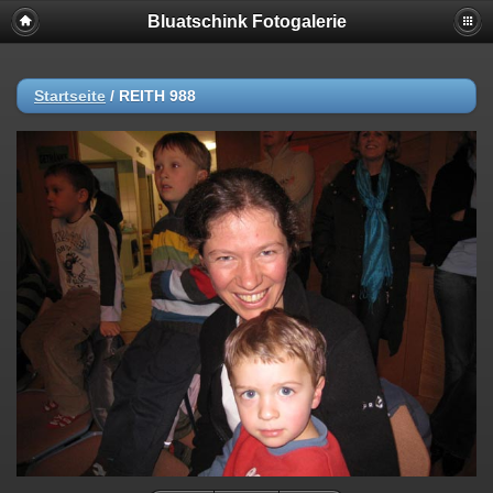
Bluatschink Fotogalerie
Startseite
/
REITH 988