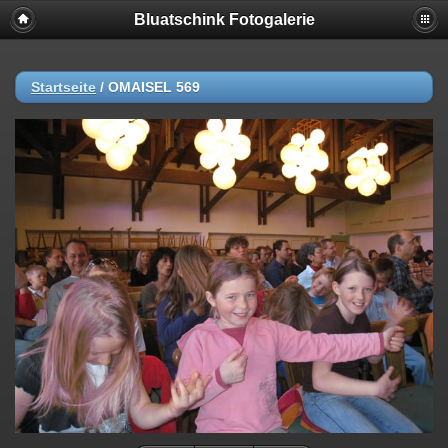
Bluatschink Fotogalerie
Startseite
/
OMAISEL 569