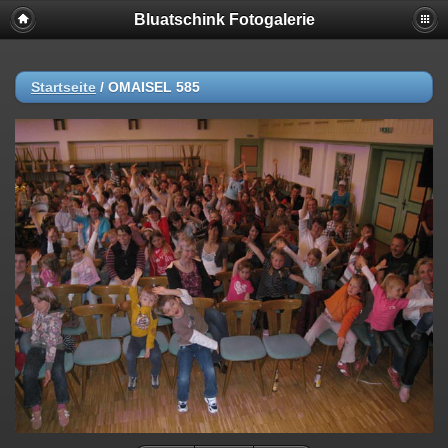
Bluatschink Fotogalerie
Startseite
/
OMAISEL 585