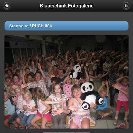
Bluatschink Fotogalerie
Startseite
/
PUCH 004