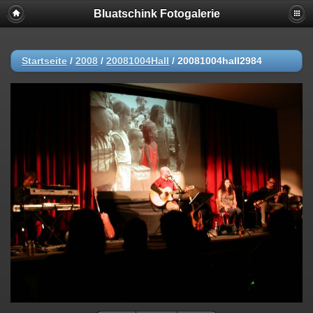
Bluatschink Fotogalerie
Startseite
/
2008
/
20081004Hall
/
20081004hall2984