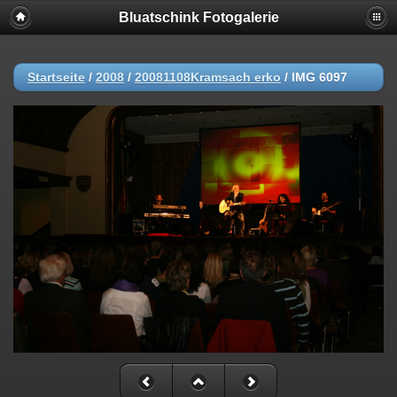
Bluatschink Fotogalerie
Startseite
/
2008
/
20081108Kramsach erko
/
IMG 6097