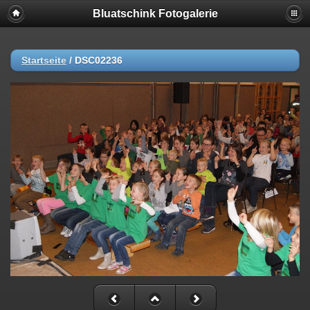
Bluatschink Fotogalerie
Startseite
/
DSC02236