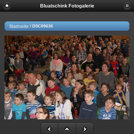
Bluatschink Fotogalerie
Startseite
/
DSC09636