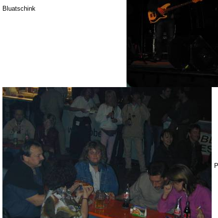
Bluatschink
P