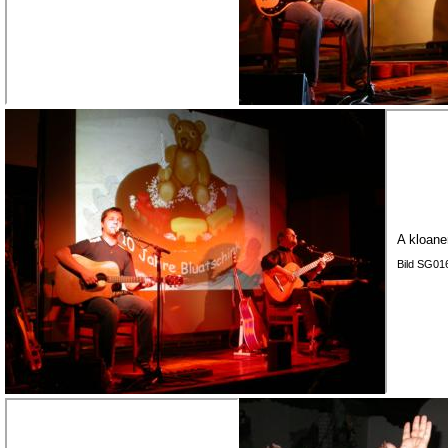
A kloane
Bild SG01