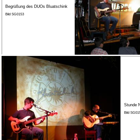
Begrüßung des DUOs Bluatschink
Bild SG0153
Stunde N
Bild SG01