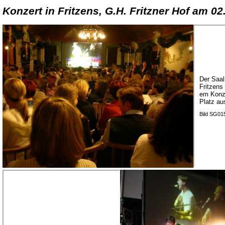
Konzert in Fritzens, G.H. Fritzner Hof am 0
Der Saal
Fritzens
em Konze
Platz au
Bild SG01