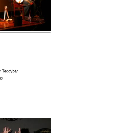
r Teddybär
63