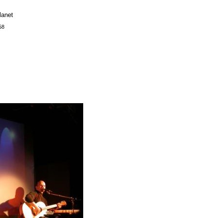
lanet
58