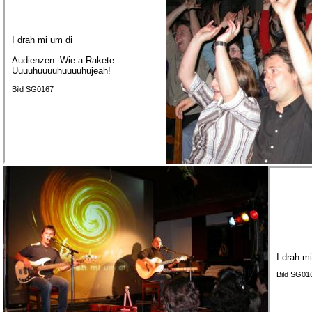
I drah mi um di
Audienzen: Wie a Rakete -
Uuuuhuuuuhuuuuhujeah!
Bild SG0167
I drah m
Bild SG01