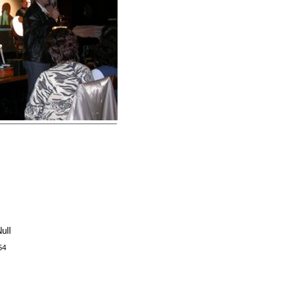
ull
54