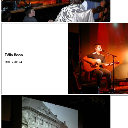
Fålla låssa
Bild SG0174