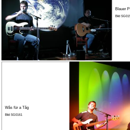
Blauer P
Bild SG01
Wås für a Tåg
Bild SG0161