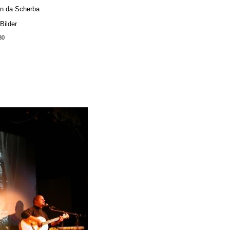
in da Scherba
Bilder
80