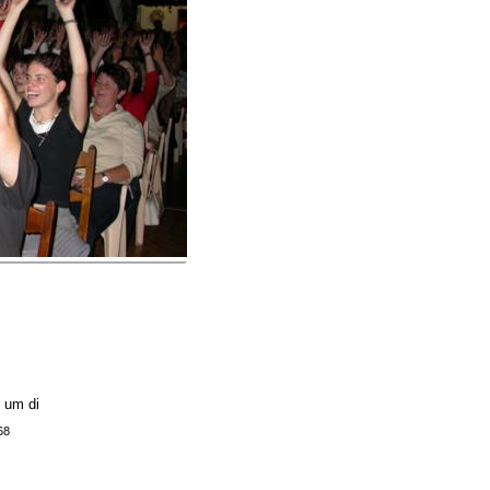
i um di
68