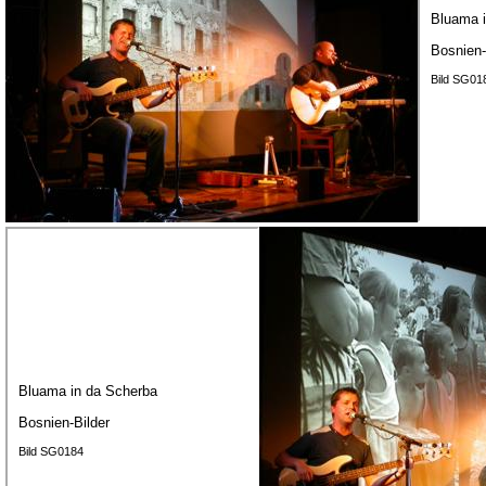
Bluama 
Bosnien-
Bild SG01
Bluama in da Scherba
Bosnien-Bilder
Bild SG0184