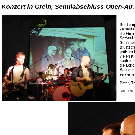
Konzert in Grein, Schulabschluss Open-Air,
Bei Temp
keinesfa
die Grein
Sprössli
Schulab
Bluatsch
größten 
vielen K
auch der
die Loko
Bengele 
es war e
Peter, T
Bild 0720