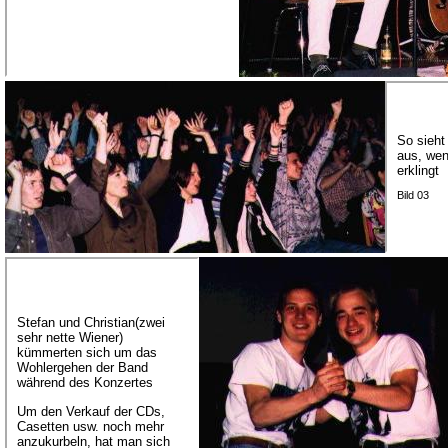
So sieht
aus, wen
erklingt
Bild 03
Stefan und Christian(zwei
sehr nette Wiener)
kümmerten sich um das
Wohlergehen der Band
während des Konzertes
Um den Verkauf der CDs,
Casetten usw. noch mehr
anzukurbeln, hat man sich