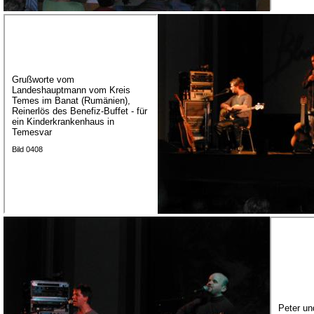
Grußworte vom
Landeshauptmann vom Kreis
Temes im Banat (Rumänien),
Reinerlös des Benefiz-Buffet - für
ein Kinderkrankenhaus in
Temesvar
Bild 0408
Peter un