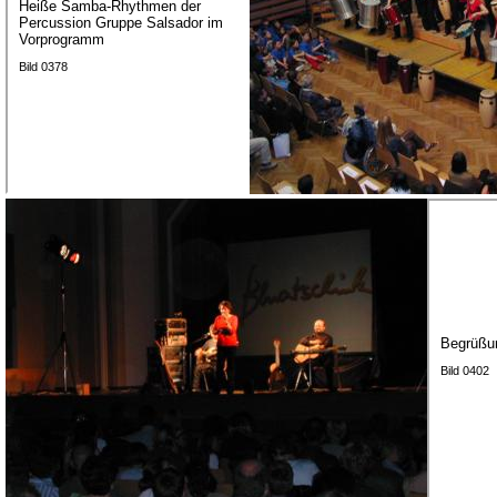
Heiße Samba-Rhythmen der
Percussion Gruppe Salsador im
Vorprogramm
Bild 0378
Begrüßun
Bild 0402