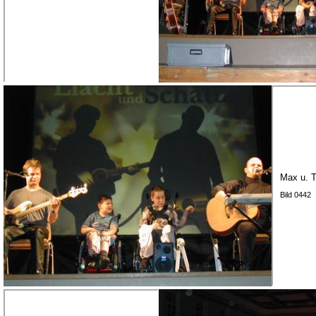
Max u. T
Bild 0442