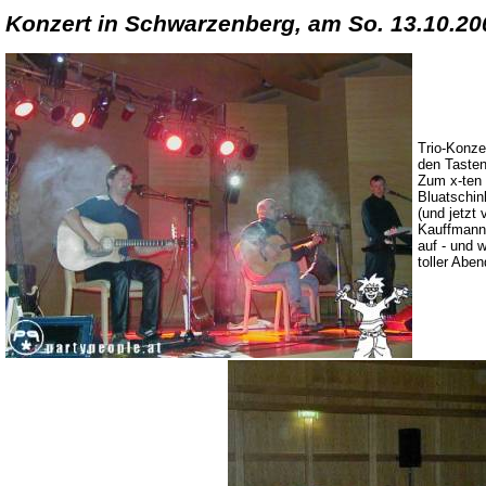
Konzert in Schwarzenberg, am So. 13.10.20
Trio-Konze
den Tasten
Zum x-ten
Bluatschi
(und jetzt 
Kauffmann
auf - und 
toller Abe