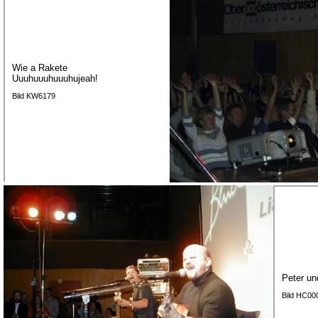
Wie a Rakete
Uuuhuuuhuuuhujeah!
Bild KW6179
Peter un
Bild HC00