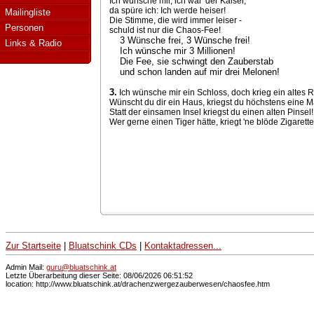
Ich wünsche mir, ich wär' der Kaiser,
da spüre ich: Ich werde heiser!
Mailingliste
Die Stimme, die wird immer leiser -
Personen
schuld ist nur die Chaos-Fee!
3 Wünsche frei, 3 Wünsche frei!
Links & Radio
Ich wünsche mir 3 Millionen!
Die Fee, sie schwingt den Zauberstab
und schon landen auf mir drei Melonen!
3.
Ich wünsche mir ein Schloss, doch krieg ein altes R
Wünscht du dir ein Haus, kriegst du höchstens eine M
Statt der einsamen Insel kriegst du einen alten Pinsel!
Wer gerne einen Tiger hätte, kriegt 'ne blöde Zigarette
Zur Startseite
|
Bluatschink CDs
|
Kontaktadressen...
Admin Mail:
guru@bluatschink.at
Letzte Überarbeitung dieser Seite: 08/06/2026 06:51:52
location: http://www.bluatschink.at/drachenzwergezauberwesen/chaosfee.htm