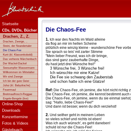
Bluatschink - Die Chaos-Fee
Startseite
Die Chaos-Fee
CDs, DVDs, Bücher
Drachen, Z., Z.
1.
Ich war des Nachts im Wald alleine
Drachen, Zwerge, ..
da flog an mir im hellen Scheine
Steini, der Neandertaler
plötzlich eine winzig kleine - wunderschöne Fee vorbe
Die Chaos-Fee
Sie sprach so leis' mit zarter Stimme
Kurti (kl. Klassenkobold)
"Mein lieber Freund, was ich dir bringe,
Das verhexte Märchenbuch
das sind ganz zauberhafte Dinge,
Der Wackel-Dackel
du hast jetzt drei Wünsche frei!"
3 Wünsche frei, 3 Wünsche frei!
Seesumpfer Wassermann
Ich wünschte mir eine Katze!
Willkommen im Mittelalter
Die Fee sie schwang den Zauberstab
Wir sind Zwerge
und schon hatte ich eine Glatze!
Ich bin der gute Geist
Juhui (kl. Babydrache)
Ref:
Die Chaos-Fee, oh jemine, die hört nicht richtig z
Feuermaul
Die Chaos-Fee, oh jemine, die kennst bestimmt auch 
Breitmaulfrosch-Reggae
Die Chaos-Fee, oh jemine, wenn du sie einmal siehst
Engele-Bengele (live)
sag: "Hallo, liebe Chaos-Fee!"
Online-Shop
Und dann ist besser, wenn du dich verziehst!
Downloads
2.
Und seither geht in meinem Leben
Konzerttermine
so vieles schief und nichts ist eben!
Fotos & Videos
Was ich auch wünsch', es geht daneben!
schuld ist nur die Chaos-Fee!
Gästebuach