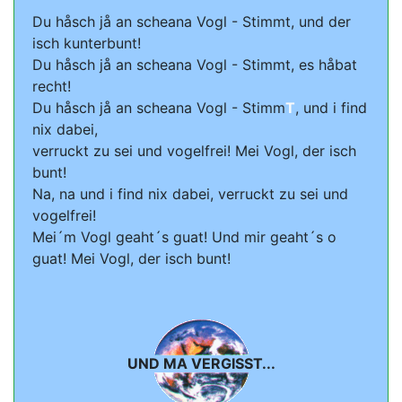
Du håsch jå an scheana Vogl - Stimmt, und der
isch kunterbunt!
Du håsch jå an scheana Vogl - Stimmt, es håbat
recht!
Du håsch jå an scheana Vogl - Stimm
T
, und i find
nix dabei,
verruckt zu sei und vogelfrei! Mei Vogl, der isch
bunt!
Na, na und i find nix dabei, verruckt zu sei und
vogelfrei!
Mei´m Vogl geaht´s guat! Und mir geaht´s o
guat! Mei Vogl, der isch bunt!
UND MA VERGISST...