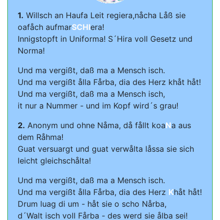
1.
Willsch an Haufa Leit regiera,nåcha Låß sie
oafåch aufmar
SCHI
era!
Innigstopft in Uniforma! S´Hira voll Gesetz und
Norma!
Und ma vergißt, daß ma a Mensch isch.
Und ma vergißt ålla Fårba, dia des Herz khåt håt!
Und ma vergißt, daß ma a Mensch isch,
it nur a Nummer - und im Kopf wird´s grau!
2.
Anonym und ohne Nåma, då fållt koa
N
a aus
dem Råhma!
Guat versuargt und guat verwålta låssa sie sich
leicht gleichschålta!
Und ma vergißt, daß ma a Mensch isch.
Und ma vergißt ålla Fårba, dia des Herz
K
håt håt!
Drum luag di um - håt sie o scho Nårba,
d´Walt isch voll Fårba - des werd sie ålba sei!