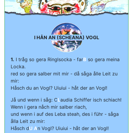
I HÅN AN (SCHEANA) VOGL
1.
I tråg so gera Ringlsocka - far
B
so gera meina
Locka.
red so gera salber mit mir - då såga ålle Leit zu
mir:
Håsch du an Vogl? Uiuiui - håt der an Vogl!
Jå und wenn i såg: C
L
audia Schiffer isch schiach!
Wenn i gera nåch mir salber riach,
und wenn i auf des Leba steah, des i führ - såga
ålla Leit zu mir:
Håsch d
U A
n Vogl? Uiuiui - håt der an Vogl!