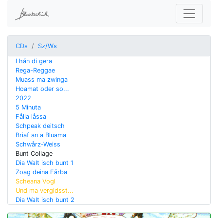
CDs
Sz/Ws
I hån di gera
Rega-Reggae
Muass ma zwinga
Hoamat oder so...
2022
5 Minuta
Fålla låssa
Schpeak deitsch
Briaf an a Bluama
Schwårz-Weiss
Bunt Collage
Dia Walt isch bunt 1
Zoag deina Fårba
Scheana Vogl
Und ma vergidsst...
Dia Walt isch bunt 2