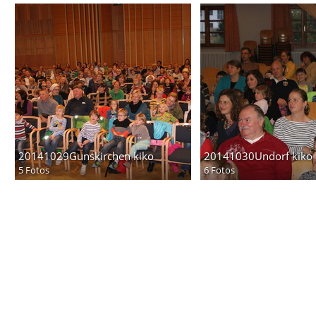
20141029Gunskirchen kiko
20141030Undorf kiko
5 Fotos
6 Fotos