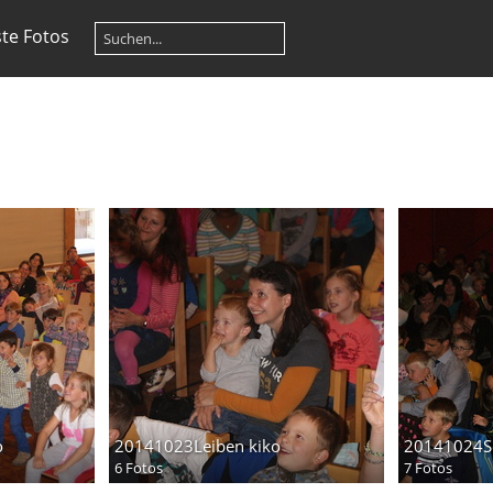
te Fotos
o
20141023Leiben kiko
20141024S
6 Fotos
7 Fotos