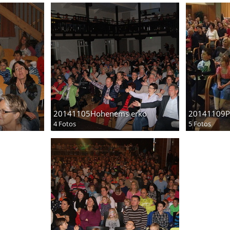
20141105Hohenems erko
20141109Pa
4 Fotos
5 Fotos