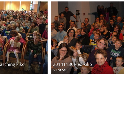
sching kiko
20141130Ried kiko
5 Fotos