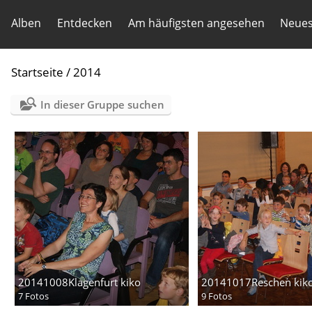
Alben
Entdecken
Am häufigsten angesehen
Neues
Startseite
/
2014
In dieser Gruppe suchen
20141008Klagenfurt kiko
20141017Reschen kik
7 Fotos
9 Fotos