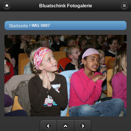
Bluatschink Fotogalerie
Startseite
/
IMG 0887