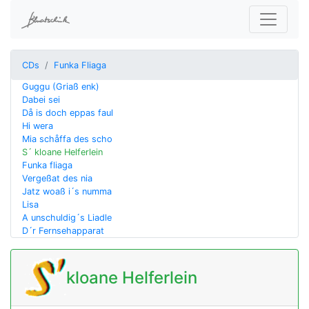
CDs
Funka Fliaga
Guggu (Griaß enk)
Dabei sei
Då is doch eppas faul
Hi wera
Mia schåffa des scho
S´ kloane Helferlein
Funka fliaga
Vergeßat des nia
Jatz woaß i´s numma
Lisa
A unschuldig´s Liadle
D´r Fernsehapparat
kloane Helferlein